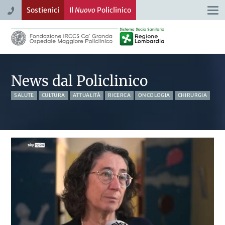
Sostienici
Il
Nuovo
Policlinico
Togg
navi
News dal Policlinico
SALUTE
CULTURA
ATTUALITÀ
RICERCA
ONCOLOGIA
CHIRURGIA