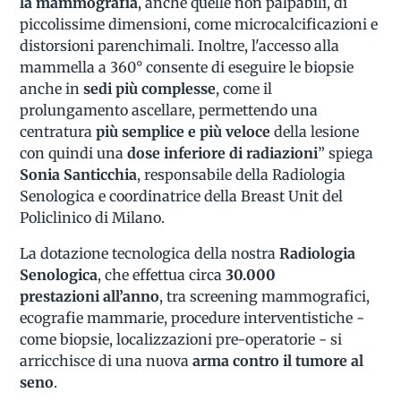
la mammografia
, anche quelle non palpabili, di
piccolissime dimensioni, come microcalcificazioni e
distorsioni parenchimali. Inoltre, l'accesso alla
mammella a 360° consente di eseguire le biopsie
anche in
sedi più complesse
, come il
prolungamento ascellare, permettendo una
centratura
più semplice e più veloce
della lesione
con quindi una
dose inferiore di radiazioni
” spiega
Sonia Santicchia
, responsabile della Radiologia
Senologica e coordinatrice della Breast Unit del
Policlinico di Milano.
La dotazione tecnologica della nostra
Radiologia
Senologica
, che effettua circa
30.000
prestazioni all’anno
, tra screening mammografici,
ecografie mammarie, procedure interventistiche -
come biopsie, localizzazioni pre-operatorie - si
arricchisce di una nuova
arma contro il tumore al
seno
.