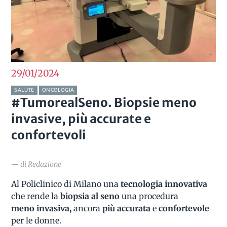
29/01
2024
SALUTE
ONCOLOGIA
#TumorealSeno. Biopsie meno
invasive, più accurate e
confortevoli
— di Redazione
Al Policlinico di Milano una
tecnologia innovativa
che rende la
biopsia al seno
una procedura
meno invasiva,
ancora
più accurata
e
confortevole
per le donne.