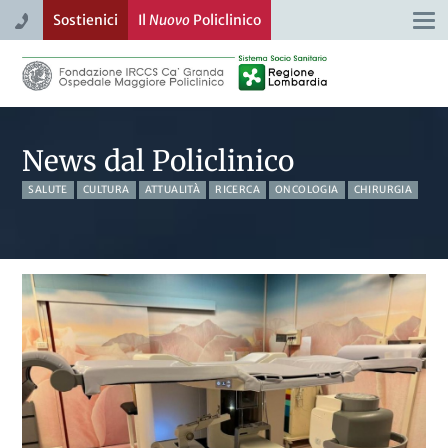
Sostienici
Il
Nuovo
Policlinico
Togg
navi
News dal Policlinico
SALUTE
CULTURA
ATTUALITÀ
RICERCA
ONCOLOGIA
CHIRURGIA