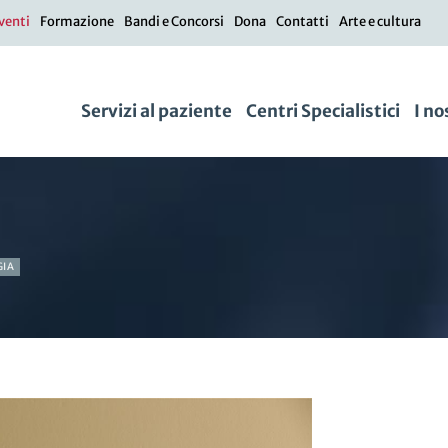
venti
Formazione
Bandi e Concorsi
Dona
Contatti
Arte e cultura
Servizi al paziente
Centri Specialistici
I no
GIA