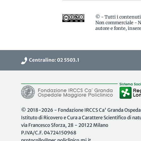
© - Tutti i contenut
Non commerciale - No
autore e fonte, inse
Centralino: 02 5503.1
© 2018-2026 - Fondazione IRCCS Ca' Granda Ospedale
Istituto di Ricovero e Cura a Carattere Scientifico di na
via Francesco Sforza, 28 - 20122 Milano
P.IVA/C.F. 04724150968
protocollo@pec.policlinico.mi.it