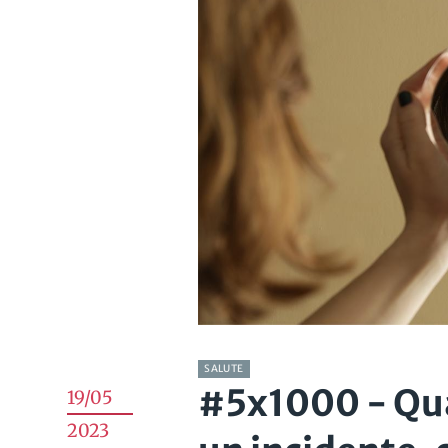
SALUTE
#5x1000 - Qua
19/05
2023