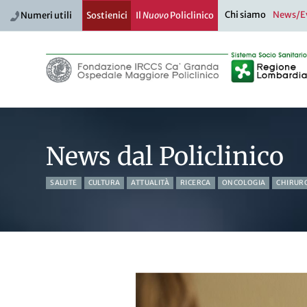
Chi siamo
News/E
Numeri utili
Sostienici
Il
Nuovo
Policlinico
News dal Policlinico
SALUTE
CULTURA
ATTUALITÀ
RICERCA
ONCOLOGIA
CHIRUR