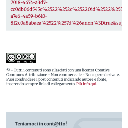
7018-4674-a3d7-
cc0db06d545c%2522%252c%2522Oid%2522%253a%
a7e6-4a59-b610-
8f2c0a8abaea%2522%257d%26anon%3Dtrue&suppr
© - Tutti i contenuti sono rilasciati con una licenza Creative
Commons Attribuzione - Non commerciale - Non opere derivate.
Puoi condividere i post contenuti indicando autore e fonte,
inserendo sempre link di collegamento.
Più info qui
.
Teniamoci in cont@tto!