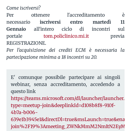
Come iscriversi?
Per ottenere l'accreditamento è
necessario
iscriversi entro
martedì 11
Gennaio
all'intero ciclo di incontri sul
portale
tom.policlinico.mi.it
previa
REGISTRAZIONE.
Per l'acquisizione dei crediti ECM è necessaria la
partecipazione minima a 18 incontri su 20.
E' comunque possibile partecipare ai singoli
webinar, senza accreditamento, accedendo a
questo link
https://teams.microsoft.com/dl/launcher/launcher.ht
type=meetup-join&deeplinkId=d108b8f8-910f-
4b7a-b006-
639e1b3945e1&directDl=true&msLaunch=true&ena
join%2F19%3Ameeting_ZWNkMmM2NmItN2EyMC0