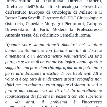
Interverranno la Dottoressa
Dorella Franchi
,
Direttrice dell'Unità di Ginecologia Preventiva
dell'Istituto Europeo di Oncologia di Milano e il
Dottor
Luca Savelli
, Direttore dell'UOC Ginecologia e
Ostetricia, Ospedale Morgagni-Pierantoni, Campus
Universitario di Forli. Modera la Professoressa
Antonia Testa
, del Policlinico Gemelli di Roma.
"Quante volte siamo rimasti dubbiosi nel valutare
donne asintomatiche con fibromi uterini di discrete
dimensioni o in accrescimento volumetrico? Da una
parte, in assenza di un esame istologico, siamo spinti a
suggerire una procedura chirurgica, dall'altra potremmo
porre un'indicazione a rischio di overtreatment. Altre
volte ci è capitato di evidenziare aspetti ecografici non
tipici per un mioma uterino, oppure ci siamo trovati a
fornire una consulenza sui rischi della morcellazione
laparoscopica dei fibromi in pazienti con età superiore
ai 40 anni. Il problema è l'incertezza