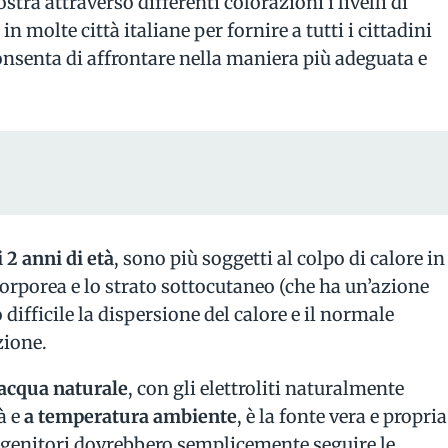
stra attraverso differenti colorazioni i livelli di
e
in molte città italiane per fornire a tutti i cittadini
nsenta di affrontare nella maniera più adeguata e
 2 anni di età
, sono più soggetti al colpo di calore in
corporea e lo strato sottocutaneo (che ha un’azione
difficile la dispersione del calore e il normale
ione.
acqua naturale
, con gli elettroliti naturalmente
à e
a temperatura ambiente
, è la fonte vera e propria
I genitori dovrebbero semplicemente seguire le