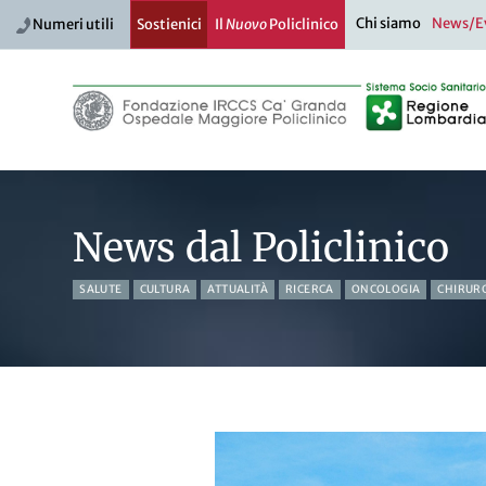
Chi siamo
News/E
Numeri utili
Sostienici
Il
Nuovo
Policlinico
News dal Policlinico
SALUTE
CULTURA
ATTUALITÀ
RICERCA
ONCOLOGIA
CHIRUR