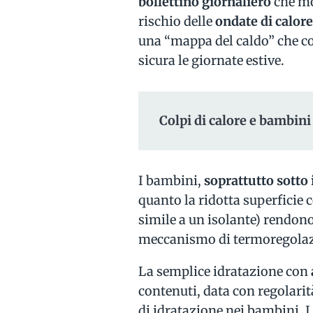
bollettino giornaliero
che mo
rischio delle
ondate di calor
una “mappa del caldo” che co
sicura le giornate estive.
Colpi di calore e bambini
I bambini,
soprattutto sotto i
quanto la ridotta superficie 
simile a un isolante) rendono 
meccanismo di termoregolaz
La semplice idratazione con
contenuti, data con regolarit
di idratazione nei bambini. 