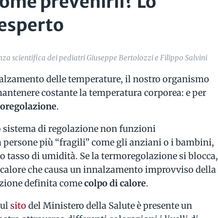
 Come prevenirli? Lo
’esperto
a scientifica dei pediatri Giuseppe Bertolozzi e Filippo Salvini
innalzamento delle temperature, il nostro organismo
antenere costante la temperatura corporea: e per
oregolazione
.
 sistema di regolazione non funzioni
 persone più “fragili” come gli anziani o i bambini,
o tasso di umidità. Se la termoregolazione si blocca
 calore che causa un innalzamento improvviso della
zione definita come
colpo di calore
.
sul
sito
del Ministero della Salute è presente un