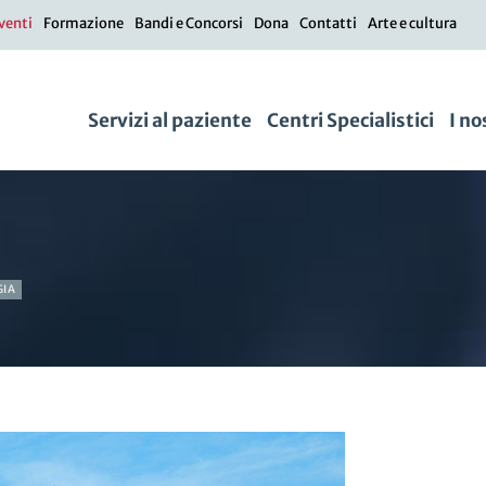
venti
Formazione
Bandi e Concorsi
Dona
Contatti
Arte e cultura
Servizi al paziente
Centri Specialistici
I no
GIA