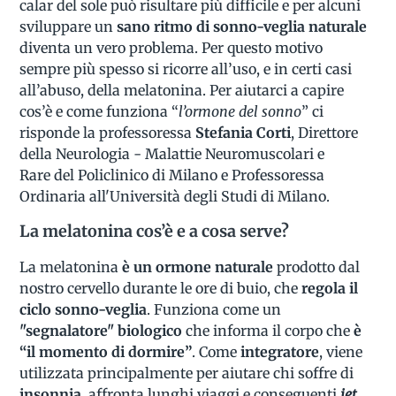
calar del sole può risultare più difficile e per alcuni
sviluppare un
sano ritmo di sonno-veglia naturale
diventa un vero problema. Per questo motivo
sempre più spesso si ricorre all’uso, e in certi casi
all’abuso, della melatonina. Per aiutarci a capire
cos’è e come funziona “
l’ormone del sonno
” ci
risponde la professoressa
Stefania Corti
, Direttore
della Neurologia - Malattie Neuromuscolari e
Rare del Policlinico di Milano e Professoressa
Ordinaria all'Università degli Studi di Milano.
La melatonina cos’è e a cosa serve?
La melatonina
è un ormone naturale
prodotto dal
nostro cervello durante le ore di buio, che
regola il
ciclo sonno-veglia
. Funziona come un
"segnalatore" biologico
che informa il corpo che
è
“il momento di dormire”
. Come
integratore
, viene
utilizzata principalmente per aiutare chi soffre di
insonnia
, affronta lunghi viaggi e conseguenti
jet