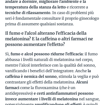
andare a dormire
,
migliorare l’ambiente e la
temperatura della stanza da letto
e ricorrere a
tecniche di rilassamento
. In caso di problemi più
seri è fondamentale consultare il proprio ginecologo
prima di assumere qualsiasi sostanza.
Il fumo e l’alcol alterano l’efficacia della
melatonina? E la caffeina o altri farmaci ne
possono aumentare l’effetto?
Sì,
fumo e alcol possono ridurne l’efficacia
: il fumo
abbassa i livelli naturali di melatonina nel corpo,
mentre l’alcol interferisce con la qualità del sonno,
vanificando i benefici dell’integratore. Anche
la
caffeina è nemica del sonno
, stimola la veglia e può
contrastare gli effetti della melatonina.
Alcuni
farmaci
come la fluvoxamina (che è un
antidepressivo)
e certi antinfiammatori possono
invece aumentare i livelli di melatonina
nel sangue,
potenzialmente
amplificandone gli effetti
: è quindi