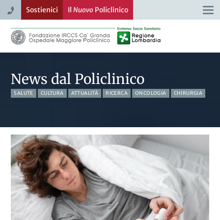
Sostienici
Il
Nuovo
Policlinico
Togg
navi
News dal Policlinico
SALUTE
CULTURA
ATTUALITÀ
RICERCA
ONCOLOGIA
CHIRURGIA