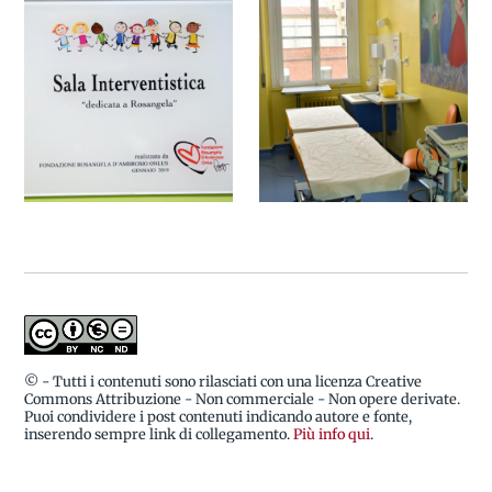
(Direttore Pediatria Media
Intensità di Cura), Ezio
Belleri (Direttore Generale),
Marco Giachetti
(Presidente), la famiglia
D'Ambrosio e l'équipe della
Pediatria
© - Tutti i contenuti sono rilasciati con una licenza Creative
Commons Attribuzione - Non commerciale - Non opere derivate.
Puoi condividere i post contenuti indicando autore e fonte,
inserendo sempre link di collegamento.
Più info qui
.