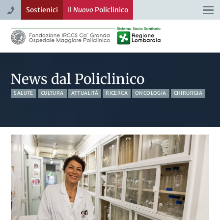
Sostienici
Il
Nuovo
Policlinico
Togg
navi
News dal Policlinico
SALUTE
CULTURA
ATTUALITÀ
RICERCA
ONCOLOGIA
CHIRURGIA