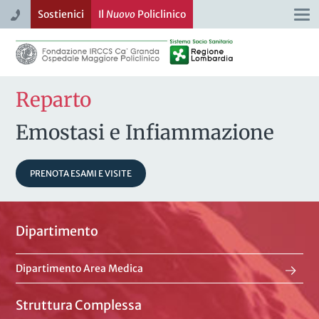
Sostienici
Il
Nuovo
Policlinico
Togg
navi
Reparto
Emostasi e Infiammazione
PRENOTA ESAMI E VISITE
Dipartimento
Dipartimento Area Medica
Struttura Complessa