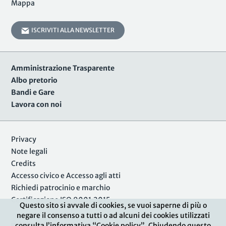
Mappa
ISCRIVITI ALLA NEWSLETTER
Amministrazione Trasparente
Albo pretorio
Bandi e Gare
Lavora con noi
Privacy
Note legali
Credits
Accesso civico e Accesso agli atti
Richiedi patrocinio e marchio
Certificazione ISO 9001:2015
Questo sito si avvale di cookies, se vuoi saperne di più o
negare il consenso a tutti o ad alcuni dei cookies utilizzati
Area Riservata
consulta l’informativa “Cookie policy”. Chiudendo questo