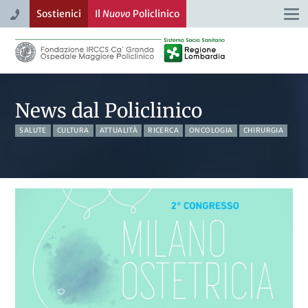
Sostienici
Il
Nuovo
Policlinico
Togg
navi
News dal Policlinico
SALUTE
CULTURA
ATTUALITÀ
RICERCA
ONCOLOGIA
CHIRURGIA