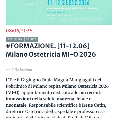
08/06
2026
ATTUALITÀ
SALUTE
#FORMAZIONE. [11-12.06]
Milano Ostetricia MI-O 2026
— di Redazione
L'11 e il 12 giugno l'Aula Magna Mangiagalli del
Policlinico di Milano ospita
Milano Ostetricia 2026
(MI-O)
, appuntamento dedicato alle
più recenti
innovazioni nella salute materna, fetale e
neonatale
. Responsabile scientifica è
Irene Cetin
,
direttrice Ostetricia dell’Ospedale e professoressa
ordinaria dell’Università degli Studi di Milano.