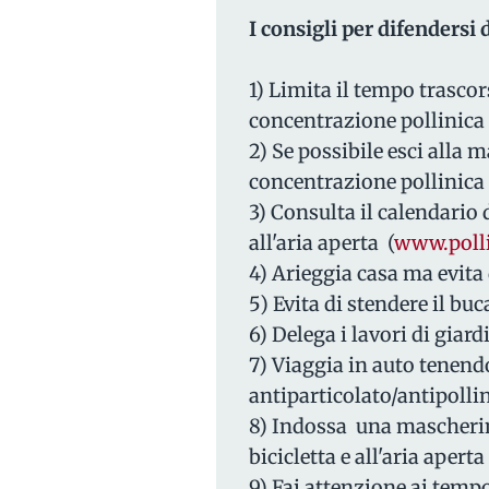
I consigli per difendersi 
1) Limita il tempo trascors
concentrazione pollinica 
2) Se possibile esci alla 
concentrazione pollinica 
3) Consulta il calendario 
all'aria aperta (
www.polli
4) Arieggia casa ma evita d
5) Evita di stendere il buc
6) Delega i lavori di giar
7) Viaggia in auto tenendo 
antiparticolato/antipolli
8) Indossa una mascherina
bicicletta e all'aria aperta
9) Fai attenzione ai tempo