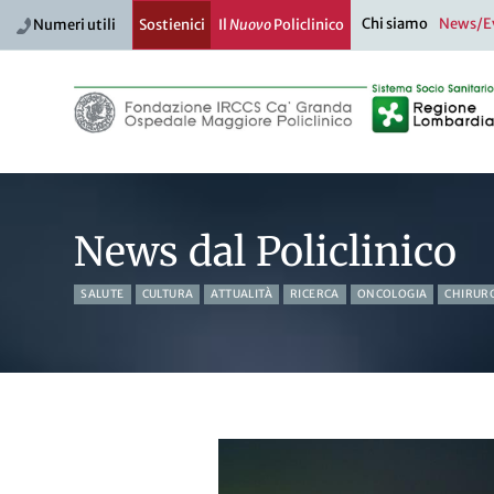
Chi siamo
News/E
Numeri utili
Sostienici
Il
Nuovo
Policlinico
News dal Policlinico
SALUTE
CULTURA
ATTUALITÀ
RICERCA
ONCOLOGIA
CHIRUR