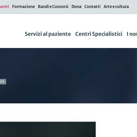
venti
Formazione
Bandi e Concorsi
Dona
Contatti
Arte e cultura
Servizi al paziente
Centri Specialistici
I no
GIA