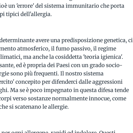
ioè un 'errore' del sistema immunitario che porta
 tipici dell'allergia.
eterminante avere una predisposizione genetica, ci
amento atmosferico, il fumo passivo, il regime
imatici, ma anche la cosiddetta 'teoria igienica'.
sante, ed è propria dei Paesi con un grado socio-
ergie sono più frequenti. Il nostro sistema
ercito' concepito per difenderci dalle aggressioni
unghi. Ma se è poco impegnato in questa difesa tende
ticorpi verso sostanze normalmente innocue, come
che si scatenano le allergie.
i per ogni allergene, rapidi ed indolore. Questi