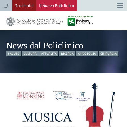
Sostienici
Il
Nuovo
Policlinico
Togg
navi
News dal Policlinico
SALUTE
CULTURA
ATTUALITÀ
RICERCA
ONCOLOGIA
CHIRURGIA