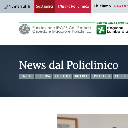
Chi siamo
News/E
Numeri utili
Sostienici
Il
Nuovo
Policlinico
News dal Policlinico
SALUTE
CULTURA
ATTUALITÀ
RICERCA
ONCOLOGIA
CHIRUR