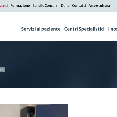
venti
Formazione
Bandi e Concorsi
Dona
Contatti
Arte e cultura
Servizi al paziente
Centri Specialistici
I no
GIA