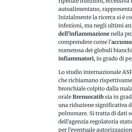
ripetute infezioni, eccessiva
autoalimentano, rappresenta
Inizialmente la ricerca si è 
infezioni, ma negli ultimi ann
dell’infiammazione
nella pr
comprendere come l’
accumulo
numerosa dei globuli bianch
infiammatori
, in grado di p
Lo studio internazionale AS
che richiamano rispettivament
bronchiale colpito dalla mal
orale
Brensocatib
sia in gra
una riduzione significativa d
polmonare. Si tratta di dati 
dell’agenzia regolatoria sta
per l’eventuale autorizzazio