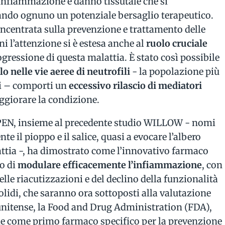
 infiammazione e danno tissutale che si
ndo ognuno un potenziale bersaglio terapeutico.
concentrata sulla prevenzione e trattamento delle
i l’attenzione si è estesa anche al
ruolo cruciale
ogressione di questa malattia. È stato così possibile
 nelle vie aeree di neutrofili
- la popolazione più
i – comporti un
eccessivo rilascio di mediatori
eggiorare la condizione.
PEN, insieme al precedente studio WILLOW - nomi
e il pioppo e il salice, quasi a evocare l’albero
attia -, ha dimostrato come l’innovativo farmaco
do di
modulare efficacemente l’infiammazione
, con
elle riacutizzazioni e del declino della funzionalità
solidi, che saranno ora sottoposti alla valutazione
tunitense, la Food and Drug Administration (FDA),
ne come primo farmaco specifico per la prevenzione