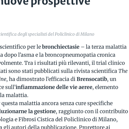
nuove prospettive
entifica degli specialisti del Policlinico di Milano
 scientifico per le
bronchiectasie
– la terza malattia
sa dopo l’asma e la broncopneumopatia cronica
lmente. Tra i risultati più rilevanti, il trial clinico
ti sono stati pubblicati sulla rivista scientifica
The
ine
, ha dimostrato l’efficacia di
Brensocatib
, un
e sull’
infiammazione delle vie aeree
, elemento
la malattia.
questa malattia ancora senza cure specifiche
luzionarne la gestione
, raggiunto con il contribuito
gia e Fibrosi Cistica del Policlinico di Milano,
ra gli autori della pubblicazione, Prorettore ai