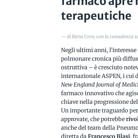
farmaco apre 
terapeutiche
— di Ilaria Coro, con la consulenza sci
Negli ultimi anni, l’interesse
polmonare cronica più diffu
ostruttiva – è cresciuto notevo
internazionale ASPEN, i cui da
New England Journal of Medic
farmaco innovativo che agisc
chiave nella progressione del
Un importante traguardo per 
approvate, che potrebbe
rivo
anche del team della Pneumolo
diretta da
Francesco Blasi
, f