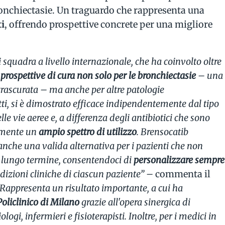
bronchiectasie. Un traguardo che rappresenta una
ti
, offrendo prospettive concrete per una migliore
i squadra a livello internazionale, che ha coinvolto oltre
prospettive di cura non solo per le bronchiectasie
– una
trascurata – ma anche per altre patologie
tti, si è dimostrato efficace indipendentemente dal tipo
lle vie aeree e, a differenza degli antibiotici che sono
almente un
ampio spettro di utilizzo
. Brensocatib
anche una valida alternativa per i pazienti che non
 lungo termine, consentendoci di
personalizzare sempre
ndizioni cliniche di ciascun paziente” –
commenta il
Rappresenta un risultato importante, a cui ha
Policlinico di Milano
grazie all'opera sinergica di
ologi, infermieri e fisioterapisti. Inoltre, per i medici in