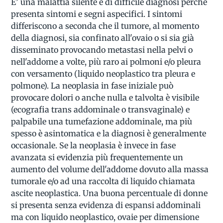
E’ una malattia silente e di difficile diagnosi perché
presenta sintomi e segni aspecifici. I sintomi
differiscono a seconda che il tumore, al momento
della diagnosi, sia confinato all'ovaio o si sia già
disseminato provocando metastasi nella pelvi o
nell'addome a volte, più raro ai polmoni e/o pleura
con versamento (liquido neoplastico tra pleura e
polmone). La neoplasia in fase iniziale può
provocare dolori o anche nulla e talvolta è visibile
(ecografia trans addominale o transvaginale) e
palpabile una tumefazione addominale, ma più
spesso è asintomatica e la diagnosi è generalmente
occasionale. Se la neoplasia è invece in fase
avanzata si evidenzia più frequentemente un
aumento del volume dell'addome dovuto alla massa
tumorale e/o ad una raccolta di liquido chiamata
ascite neoplastica. Una buona percentuale di donne
si presenta senza evidenza di espansi addominali
ma con liquido neoplastico, ovaie per dimensione