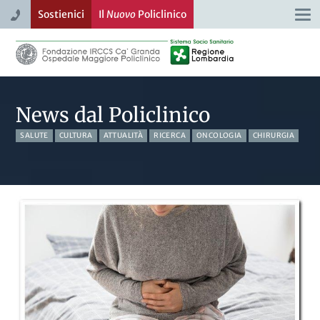
Sostienici
Il
Nuovo
Policlinico
Togg
navi
News dal Policlinico
SALUTE
CULTURA
ATTUALITÀ
RICERCA
ONCOLOGIA
CHIRURGIA