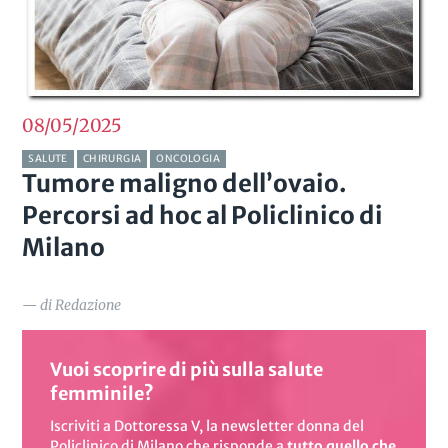
08/05
2025
SALUTE
CHIRURGIA
ONCOLOGIA
Tumore maligno dell’ovaio.
Percorsi ad hoc al Policlinico di
Milano
— di Redazione
Vuoi scoprire di più sulla salute
femminile?
Iscriviti a Dottoressa V, la newsletter donna del
Policlinico di Milano
che risponde a
tutto quello che