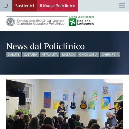
Sostienici
Il
Nuovo
Policlinico
Togg
navi
News dal Policlinico
SALUTE
CULTURA
ATTUALITÀ
RICERCA
ONCOLOGIA
CHIRURGIA