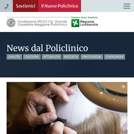
Sostienici
Il
Nuovo
Policlinico
Togg
navi
News dal Policlinico
SALUTE
CULTURA
ATTUALITÀ
RICERCA
ONCOLOGIA
CHIRURGIA