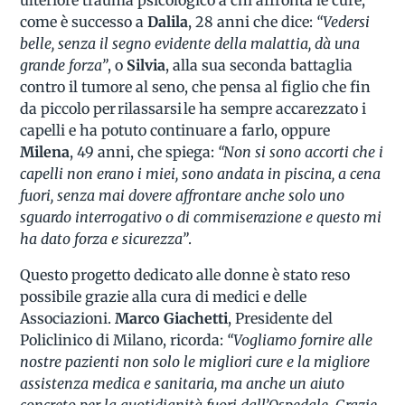
come è successo a
Dalila
, 28 anni che dice:
“Vedersi
belle, senza il segno evidente della malattia, dà una
grande forza”
, o
Silvia
, alla sua seconda battaglia
contro il tumore al seno, che pensa al figlio che fin
da piccolo per rilassarsi le ha sempre accarezzato i
capelli e ha potuto continuare a farlo, oppure
Milena
, 49 anni, che spiega:
“Non si sono accorti che i
capelli non erano i miei, sono andata in piscina, a cena
fuori, senza mai dovere affrontare anche solo uno
sguardo interrogativo o di commiserazione e questo mi
ha dato forza e sicurezza”
.
Questo progetto dedicato alle donne è stato reso
possibile grazie alla cura di medici e delle
Associazioni.
Marco Giachetti
, Presidente del
Policlinico di Milano, ricorda:
“Vogliamo fornire alle
nostre pazienti non solo le migliori cure e la migliore
assistenza medica e sanitaria, ma anche un aiuto
concreto per la quotidianità fuori dall’Ospedale. Grazie