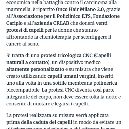
economica nella battaglia contro il carcinoma alla
mammella, è ripartito
Onco Hair Milano 2.0
, grazie
all’
Associazione per il Policlinico ETS
,
Fondazione
Cariplo
e all’
azienda CRLAB
che donerà
venti
protesi di capelli
per le donne che stanno
affrontando la chemioterapia per sconfiggere il
cancro al seno.
Si tratta di una
protesi tricologica CNC (Capelli
naturali a contatto)
, un dispositivo medico
altamente personalizzato
e su misura che viene
creato utilizzando
capelli umani vergini,
inseriti
uno alla volta in una sottile membrana polimerica
biocompatibile. La protesi CNC diventa così parte
integrante del corpo, non deve essere tolta la notte e
consente di nuotare e legarsi i capelli.
La protesi realizzata su misura verrà applicata
prima della caduta dei capelli
in modo da evitare un
ulteriore trauma psicologico a chi affronta le cure,