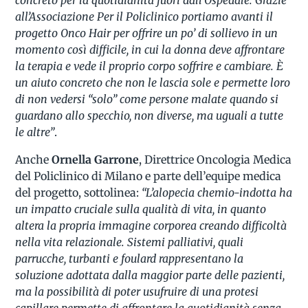
all’Associazione Per il Policlinico portiamo avanti il
progetto Onco Hair per offrire un po’ di sollievo in un
momento così difficile, in cui la donna deve affrontare
la terapia e vede il proprio corpo soffrire e cambiare. È
un aiuto concreto che non le lascia sole e permette loro
di non vedersi “solo” come persone malate quando si
guardano allo specchio, non diverse, ma uguali a tutte
le altre”
.
Anche
Ornella Garrone
, Direttrice Oncologia Medica
del Policlinico di Milano e parte dell’equipe medica
del progetto, sottolinea:
“L’alopecia chemio-indotta ha
un impatto cruciale sulla qualità di vita, in quanto
altera la propria immagine corporea creando difficoltà
nella vita relazionale. Sistemi palliativi, quali
parrucche, turbanti e foulard rappresentano la
soluzione adottata dalla maggior parte delle pazienti,
ma la possibilità di poter usufruire di una protesi
capillare permette di affrontare la quotidianità senza