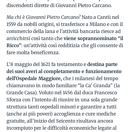
discendenti dirette di Giovanni Pietro Carcano.
Ma chi è Giovanni Pietro Carcano?
Nato a Cantù nel
1559 da nobili origini, si trasferisce a Milano e con il
commercio della lana e l’attività bancaria riesce ad
arricchirsi così tanto che
viene soprannominato “il
Ricco”
: un'attività così redditizia che gli consente di
fare molta beneficenza.
L’8 maggio del 1621 fa testamento e
destina parte
dei suoi averi al completamento e funzionamento
dell'Ospedale Maggiore,
che i milanesi del tempo
chiamavano in modo familiare “la Ca' Granda” (la
Grande Casa). Voluto nel 1456 dal duca Francesco
Sforza con l’intento di riunire in una sola grande
struttura tanti ospedali minori e garantire a tutti
(anche ai più poveri) accoglienza e cure mediche
gratuite, all’inizio del Seicento risultava ancora
incompiuto per le difficoltà economiche legate al