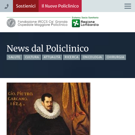
Sostienici
Il
Nuovo
Policlinico
Togg
navi
News dal Policlinico
SALUTE
CULTURA
ATTUALITÀ
RICERCA
ONCOLOGIA
CHIRURGIA