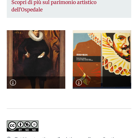
Scopri di più sul parimonio artistico
dell'Ospedale
Ritratto di Giovanni Carcano
Ritratto di Giovanna Carcano
(1643) eseguito da Giacomo
in veste street artist (2021) -
Antonio Santagostino
Orticanoodles