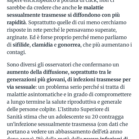
sarebbe da credere che anche
le malattie
sessualmente trasmesse si diffondono con più
rapidità
. Soprattutto quelle di cui meno cerchiamo
risposte in rete perché le pensavamo superate,
arginate. Ed è forse proprio perché meno parliamo
di
sifilide
,
clamidia
e
gonorrea
, che più aumentano i
contagi.
Sono diversi gli osservatori che confermano un
aumento della diffusione, soprattutto tra le
generazioni più giovani, di infezioni trasmesse per
via sessuale
: un problema serio perché si tratta di
malattie asintomatiche e in grado di compromettere
a lungo termine la salute riproduttiva e generale
delle persone colpite. L'Istituto Superiore di
Sanità stima che un adolescente su 20 contragga
un'infezione sessualmente trasmessa (con dati che
portano a vedere un abbassamento dell'età anno
dopo anno). Più della metà delle
nuove infezioni di