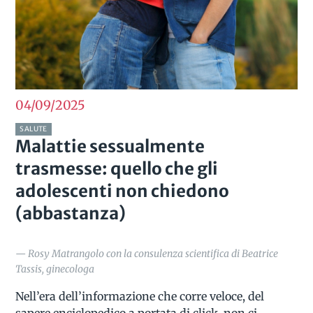
04/09
2025
SALUTE
Malattie sessualmente
trasmesse: quello che gli
adolescenti non chiedono
(abbastanza)
— Rosy Matrangolo con la consulenza scientifica di Beatrice
Tassis, ginecologa
Nell’era dell’informazione che corre veloce, del
sapere enciclopedico a portata di click, non ci