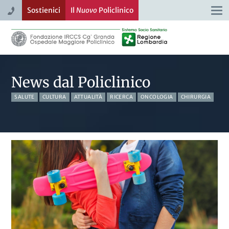
Sostienici
Il
Nuovo
Policlinico
Togg
navi
News dal Policlinico
SALUTE
CULTURA
ATTUALITÀ
RICERCA
ONCOLOGIA
CHIRURGIA