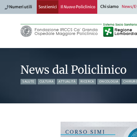
Chi siamo
News/E
Numeri utili
Sostienici
Il
Nuovo
Policlinico
News dal Policlinico
SALUTE
CULTURA
ATTUALITÀ
RICERCA
ONCOLOGIA
CHIRUR