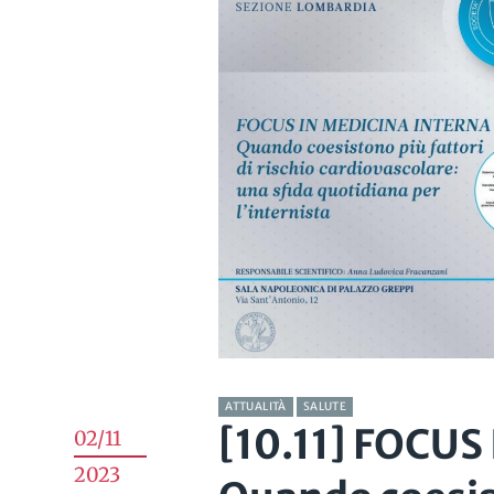
ATTUALITÀ
SALUTE
[10.11] FOCU
02/11
2023