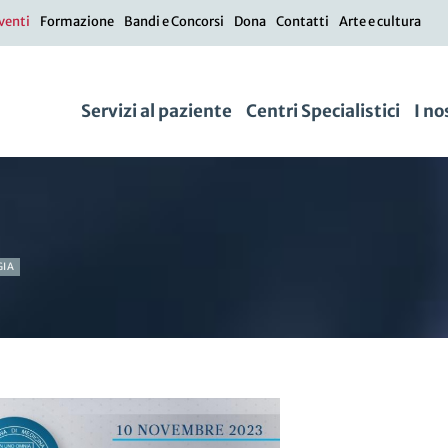
venti
Formazione
Bandi e Concorsi
Dona
Contatti
Arte e cultura
Servizi al paziente
Centri Specialistici
I no
GIA