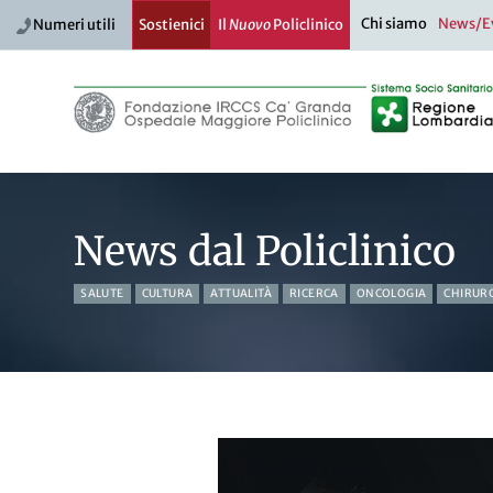
Chi siamo
News/E
Numeri utili
Sostienici
Il
Nuovo
Policlinico
News dal Policlinico
SALUTE
CULTURA
ATTUALITÀ
RICERCA
ONCOLOGIA
CHIRUR