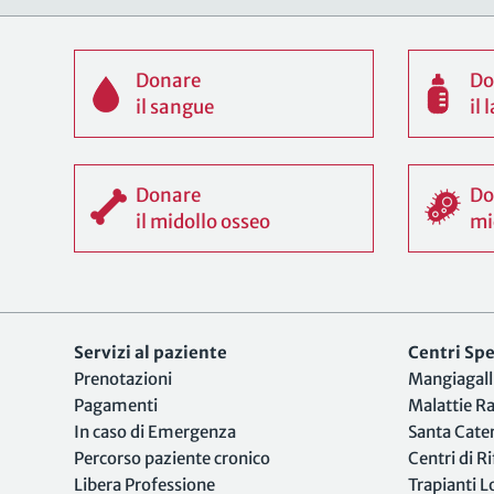
Donare
Do
il sangue
il
Donare
Do
il midollo osseo
mi
Servizi al paziente
Centri Spec
Prenotazioni
Mangiagall
Pagamenti
Malattie R
In caso di Emergenza
Santa Cate
Percorso paziente cronico
Centri di R
Libera Professione
Trapianti 