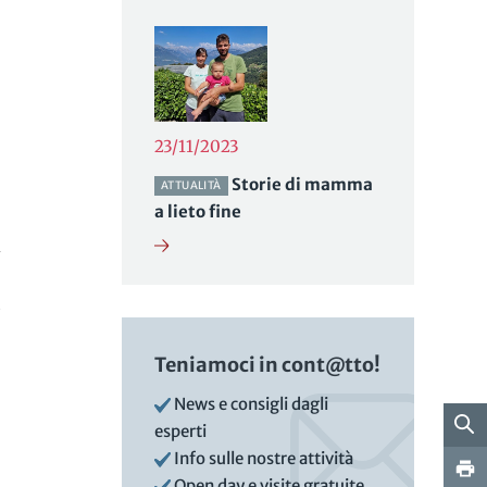
23/11/2023
Storie di mamma
ATTUALITÀ
a lieto fine
-
Teniamoci in cont@tto!
News e consigli dagli
esperti
Info sulle nostre attività
Open day e visite gratuite