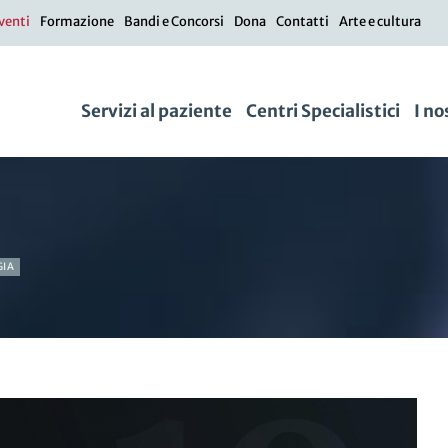
venti
Formazione
Bandi e Concorsi
Dona
Contatti
Arte e cultura
Servizi al paziente
Centri Specialistici
I no
GIA