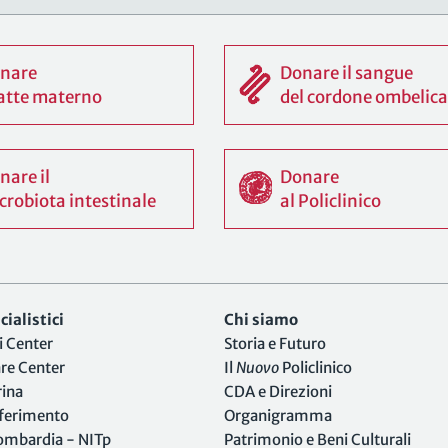
nare
Donare il sangue
 latte materno
del cordone ombelica
nare il
Donare
crobiota intestinale
al Policlinico
ialistici
Chi siamo
i Center
Storia e Futuro
are Center
Il
Nuovo
Policlinico
rina
CDA e Direzioni
iferimento
Organigramma
Lombardia - NITp
Patrimonio e Beni Culturali