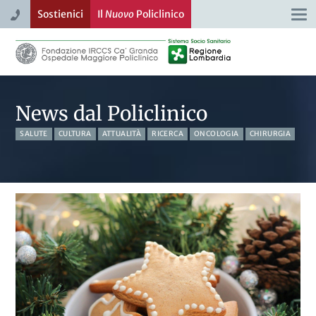
Sostienici
Il
Nuovo
Policlinico
Togg
navi
News dal Policlinico
SALUTE
CULTURA
ATTUALITÀ
RICERCA
ONCOLOGIA
CHIRURGIA