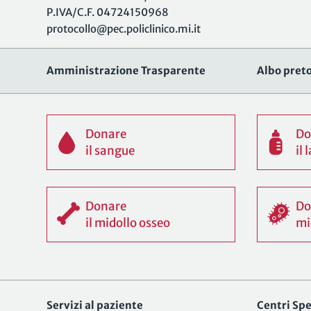
P.IVA/C.F. 04724150968
protocollo@pec.policlinico.mi.it
Amministrazione Trasparente
Albo preto
Donare
Do
il sangue
il
Donare
Do
il midollo osseo
mi
Servizi al paziente
Centri Spec