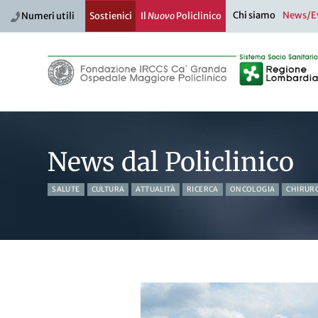
Chi siamo
News/E
Numeri utili
Sostienici
Il
Nuovo
Policlinico
News dal Policlinico
SALUTE
CULTURA
ATTUALITÀ
RICERCA
ONCOLOGIA
CHIRUR