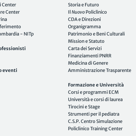
i Center
Storia e Futuro
are Center
Il
Nuovo
Policlinico
rina
CDA e Direzioni
iferimento
Organigramma
Lombardia - NITp
Patrimonio e Beni Culturali
Mission e Statuto
ofessionisti
Carta dei Servizi
Finanziamenti PNRR
Medicina di Genere
o eventi
Amministrazione Trasparente
Formazione e Università
Corsi e programmi ECM
Università e corsi di laurea
Tirocini e Stage
Strumenti per il pediatra
C.S.P. Centro Simulazione
Policlinico Training Center