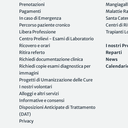
Prenotazioni
Mangiagall
Pagamenti
Malattie R
In caso di Emergenza
Santa Cate
Percorso paziente cronico
Centri di R
Libera Professione
Trapianti 
Centro Prelievi - Esami di Laboratorio
Ricovero e orari
I nostri Pr
Ritira referto
Reparti
Richiedi documentazione clinica
News
Richiedi copie esami diagnostica per
Calendari
immagini
Progetti di Umanizzazione delle Cure
I nostri volontari
Alloggi e altri servizi
Informative e consensi
Disposizioni Anticipate di Trattamento
(DAT)
Privacy