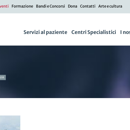
venti
Formazione
Bandi e Concorsi
Dona
Contatti
Arte e cultura
Servizi al paziente
Centri Specialistici
I no
GIA