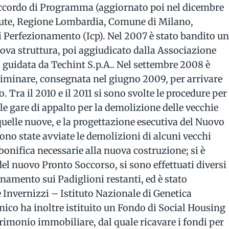
 Accordo di Programma (aggiornato poi nel dicembre
alute, Regione Lombardia, Comune di Milano,
 di Perfezionamento (Icp). Nel 2007 è stato bandito u
uova struttura, poi aggiudicato dalla Associazione
guidata da Techint S.p.A.. Nel settembre 2008 è
eliminare, consegnata nel giugno 2009, per arrivare
o. Tra il 2010 e il 2011 si sono svolte le procedure per
 le gare di appalto per la demolizione delle vecchie
 quelle nuove, e la progettazione esecutiva del Nuovo
no state avviate le demolizioni di alcuni vecchi
 bonifica necessarie alla nuova costruzione; si è
el nuovo Pronto Soccorso, si sono effettuati diversi
namento sui Padiglioni restanti, ed è stato
 Invernizzi – Istituto Nazionale di Genetica
nico ha inoltre istituito un Fondo di Social Housing
trimonio immobiliare, dal quale ricavare i fondi per