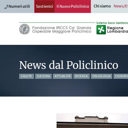
Chi siamo
News/E
Numeri utili
Sostienici
Il
Nuovo
Policlinico
News dal Policlinico
SALUTE
CULTURA
ATTUALITÀ
RICERCA
ONCOLOGIA
CHIRUR