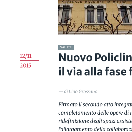
SALUTE
Nuovo Policlin
12/11
2015
il via alla fase
— di Lino Grossano
Firmato il secondo atto integrat
completamento delle opere di ri
ridefinizione degli spazi assiste
l’allargamento della collaborazi