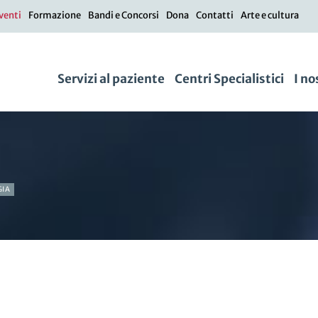
venti
Formazione
Bandi e Concorsi
Dona
Contatti
Arte e cultura
Servizi al paziente
Centri Specialistici
I no
GIA