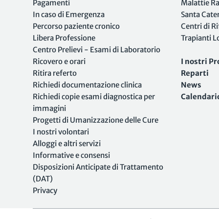
Pagamenti
Malattie R
In caso di Emergenza
Santa Cate
Percorso paziente cronico
Centri di R
Libera Professione
Trapianti 
Centro Prelievi - Esami di Laboratorio
Ricovero e orari
I nostri Pr
Ritira referto
Reparti
Richiedi documentazione clinica
News
Richiedi copie esami diagnostica per
Calendari
immagini
Progetti di Umanizzazione delle Cure
I nostri volontari
Alloggi e altri servizi
Informative e consensi
Disposizioni Anticipate di Trattamento
(DAT)
Privacy