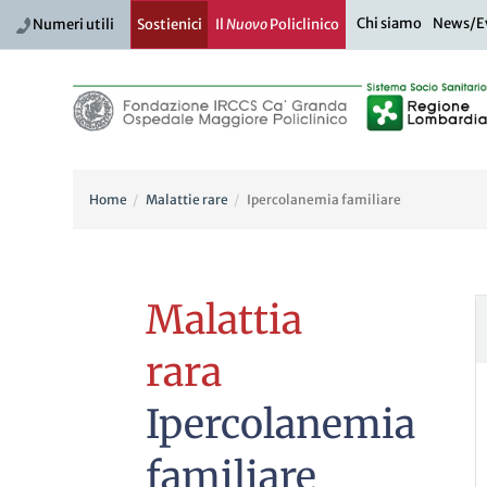
Chi siamo
News/E
Numeri utili
Sostienici
Il
Nuovo
Policlinico
Home
Malattie rare
Ipercolanemia familiare
Malattia
rara
Ipercolanemia
familiare