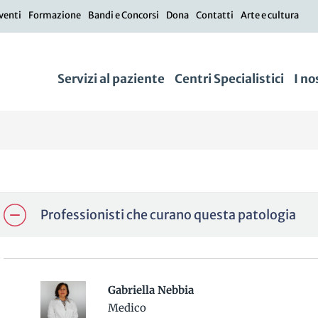
venti
Formazione
Bandi e Concorsi
Dona
Contatti
Arte e cultura
Servizi al paziente
Centri Specialistici
I no
Professionisti che curano questa patologia
Gabriella Nebbia
Medico