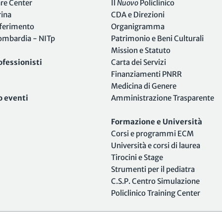
are Center
Il
Nuovo
Policlinico
rina
CDA e Direzioni
iferimento
Organigramma
Lombardia - NITp
Patrimonio e Beni Culturali
Mission e Statuto
ofessionisti
Carta dei Servizi
Finanziamenti PNRR
Medicina di Genere
o eventi
Amministrazione Trasparente
Formazione e Università
Corsi e programmi ECM
Università e corsi di laurea
Tirocini e Stage
Strumenti per il pediatra
C.S.P. Centro Simulazione
Policlinico Training Center