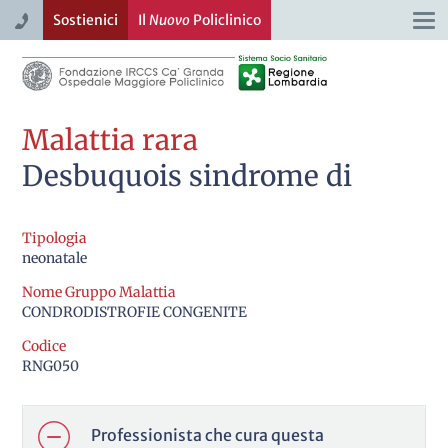
Sostienici
Il
Nuovo
Policlinico
Togg
navi
Malattia rara
Desbuquois sindrome di
Tipologia
neonatale
Nome Gruppo Malattia
CONDRODISTROFIE CONGENITE
Codice
RNG050
Professionista che cura questa