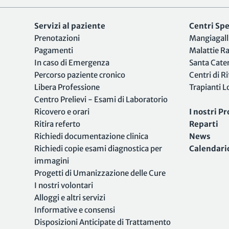
Servizi al paziente
Centri Spec
Prenotazioni
Mangiagall
Pagamenti
Malattie R
In caso di Emergenza
Santa Cate
Percorso paziente cronico
Centri di R
Libera Professione
Trapianti 
Centro Prelievi - Esami di Laboratorio
Ricovero e orari
I nostri Pr
Ritira referto
Reparti
Richiedi documentazione clinica
News
Richiedi copie esami diagnostica per
Calendari
immagini
Progetti di Umanizzazione delle Cure
I nostri volontari
Alloggi e altri servizi
Informative e consensi
Disposizioni Anticipate di Trattamento