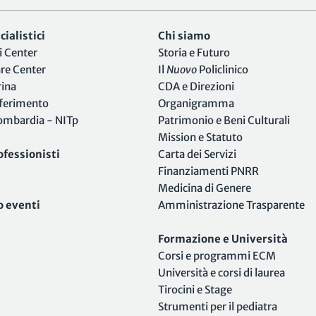
ialistici
Chi siamo
i Center
Storia e Futuro
are Center
Il
Nuovo
Policlinico
rina
CDA e Direzioni
iferimento
Organigramma
Lombardia - NITp
Patrimonio e Beni Culturali
Mission e Statuto
ofessionisti
Carta dei Servizi
Finanziamenti PNRR
Medicina di Genere
o eventi
Amministrazione Trasparente
Formazione e Università
Corsi e programmi ECM
Università e corsi di laurea
Tirocini e Stage
Strumenti per il pediatra