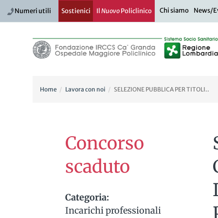
Chi siamo
News/E
Numeri utili
Sostienici
Il
Nuovo
Policlinico
Home
Lavora con noi
SELEZIONE PUBBLICA PER TITOLI..
Concorso
scaduto
Categoria:
Incarichi professionali