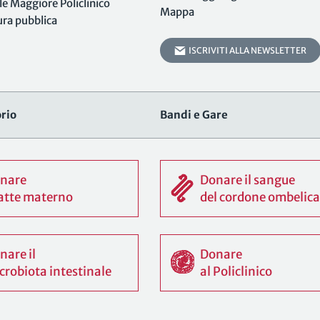
 Maggiore Policlinico
Mappa
tura pubblica
ISCRIVITI ALLA NEWSLETTER
rio
Bandi e Gare
nare
Donare il sangue
 latte materno
del cordone ombelica
nare il
Donare
crobiota intestinale
al Policlinico