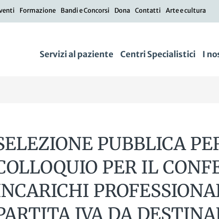
venti
Formazione
Bandi e Concorsi
Dona
Contatti
Arte e cultura
Servizi al paziente
Centri Specialistici
I no
SELEZIONE PUBBLICA PER
COLLOQUIO PER IL CONFE
INCARICHI PROFESSIONAL
PARTITA IVA DA DESTINA