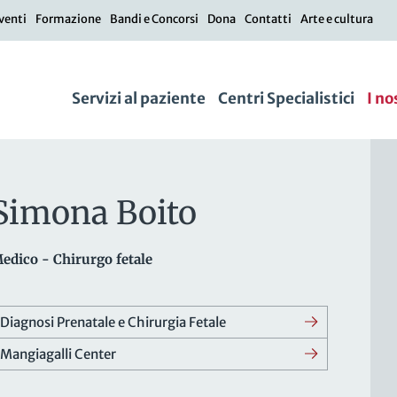
venti
Formazione
Bandi e Concorsi
Dona
Contatti
Arte e cultura
Servizi al paziente
Centri Specialistici
I no
Simona Boito
edico - Chirurgo fetale
Diagnosi Prenatale e Chirurgia Fetale
Mangiagalli Center