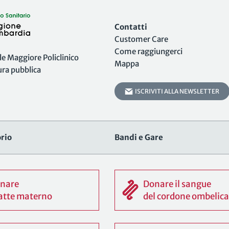
Contatti
Customer Care
Come raggiungerci
 Maggiore Policlinico
Mappa
tura pubblica
ISCRIVITI ALLA NEWSLETTER
rio
Bandi e Gare
nare
Donare il sangue
 latte materno
del cordone ombelica