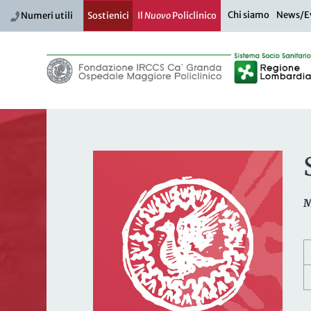
Chi siamo
News/E
Numeri utili
Sostienici
Il
Nuovo
Policlinico
M