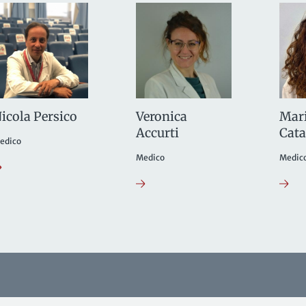
icola Persico
Veronica
Mari
Accurti
Cat
edico
Medico
Medic