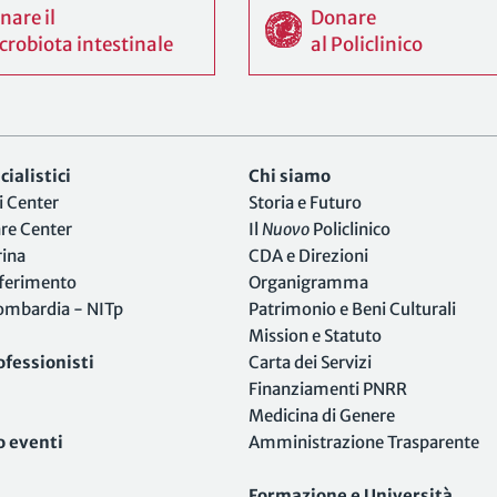
nare il
Donare
crobiota intestinale
al Policlinico
ialistici
Chi siamo
i Center
Storia e Futuro
are Center
Il
Nuovo
Policlinico
rina
CDA e Direzioni
iferimento
Organigramma
Lombardia - NITp
Patrimonio e Beni Culturali
Mission e Statuto
ofessionisti
Carta dei Servizi
Finanziamenti PNRR
Medicina di Genere
o eventi
Amministrazione Trasparente
Formazione e Università