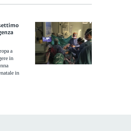
 settimo
genza
uropa a
gere in
lonna
natale in