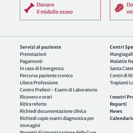
Donare
Do
il midollo osseo
mi
Servizi al paziente
Centri Spec
Prenotazioni
Mangiagall
Pagamenti
Malattie R
In caso di Emergenza
Santa Cate
Percorso paziente cronico
Centri di R
Libera Professione
Trapianti 
Centro Prelievi - Esami di Laboratorio
Ricovero e orari
I nostri Pr
Ritira referto
Reparti
Richiedi documentazione clinica
News
Richiedi copie esami diagnostica per
Calendari
immagini
Progetti di Umanizzazione delle Cure