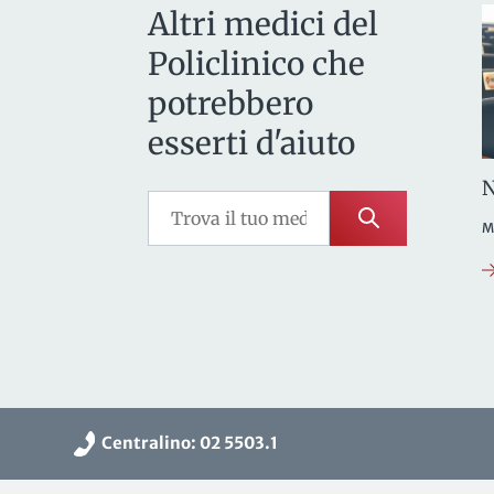
Altri medici del
Policlinico che
potrebbero
esserti d'aiuto
N
M
Centralino: 02 5503.1