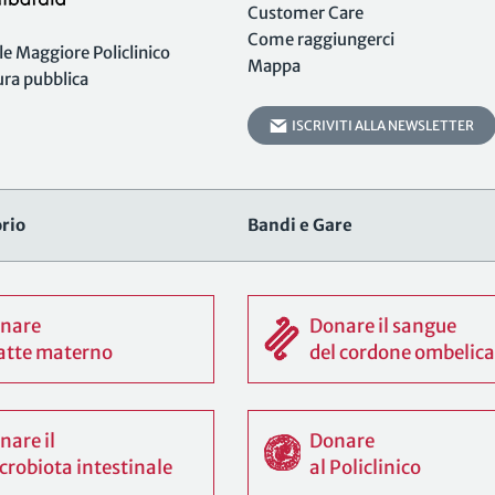
Customer Care
Come raggiungerci
 Maggiore Policlinico
Mappa
tura pubblica
ISCRIVITI ALLA NEWSLETTER
rio
Bandi e Gare
nare
Donare il sangue
 latte materno
del cordone ombelica
nare il
Donare
crobiota intestinale
al Policlinico