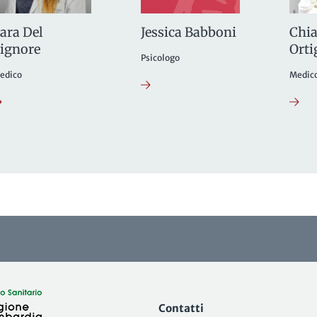
ara Del
Chia
Jessica Babboni
ignore
Orti
Psicologo
edico
Medic
Contatti