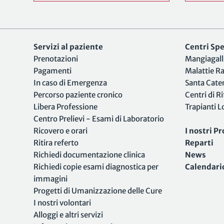
Servizi al paziente
Centri Spec
Prenotazioni
Mangiagall
Pagamenti
Malattie R
In caso di Emergenza
Santa Cate
Percorso paziente cronico
Centri di R
Libera Professione
Trapianti 
Centro Prelievi - Esami di Laboratorio
Ricovero e orari
I nostri Pr
Ritira referto
Reparti
Richiedi documentazione clinica
News
Richiedi copie esami diagnostica per
Calendari
immagini
Progetti di Umanizzazione delle Cure
I nostri volontari
Alloggi e altri servizi