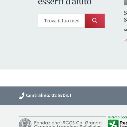
esserti d'aiuto
S
S
M
Centralino: 02 5503.1