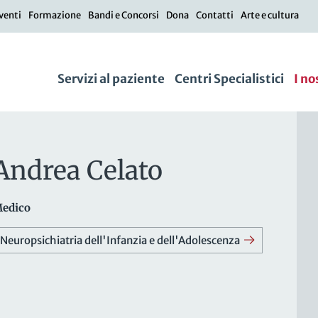
venti
Formazione
Bandi e Concorsi
Dona
Contatti
Arte e cultura
Servizi al paziente
Centri Specialistici
I no
Andrea Celato
edico
Neuropsichiatria dell'Infanzia e dell'Adolescenza