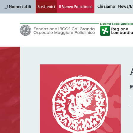
Chi siamo
News/E
Numeri utili
Sostienici
Il
Nuovo
Policlinico
M