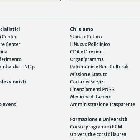
ialistici
Chi siamo
i Center
Storia e Futuro
are Center
Il
Nuovo
Policlinico
rina
CDA e Direzioni
iferimento
Organigramma
Lombardia - NITp
Patrimonio e Beni Culturali
Mission e Statuto
ofessionisti
Carta dei Servizi
Finanziamenti PNRR
Medicina di Genere
o eventi
Amministrazione Trasparente
Formazione e Università
Corsi e programmi ECM
Università e corsi di laurea