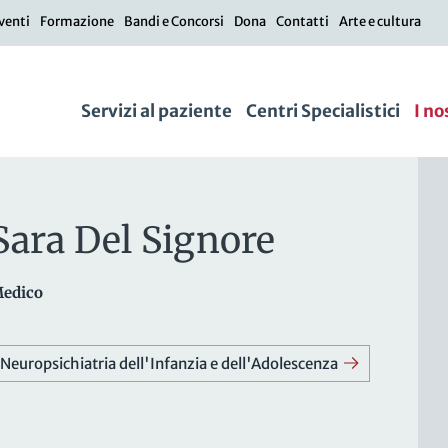
venti
Formazione
Bandi e Concorsi
Dona
Contatti
Arte e cultura
Servizi al paziente
Centri Specialistici
I no
Sara Del Signore
edico
Neuropsichiatria dell'Infanzia e dell'Adolescenza