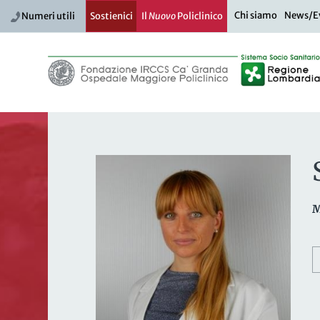
Chi siamo
News/E
Numeri utili
Sostienici
Il
Nuovo
Policlinico
M