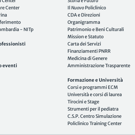
i Center
Storia e Futuro
are Center
Il
Nuovo
Policlinico
rina
CDA e Direzioni
iferimento
Organigramma
Lombardia - NITp
Patrimonio e Beni Culturali
Mission e Statuto
ofessionisti
Carta dei Servizi
Finanziamenti PNRR
Medicina di Genere
o eventi
Amministrazione Trasparente
Formazione e Università
Corsi e programmi ECM
Università e corsi di laurea
Tirocini e Stage
Strumenti per il pediatra
C.S.P. Centro Simulazione
Policlinico Training Center