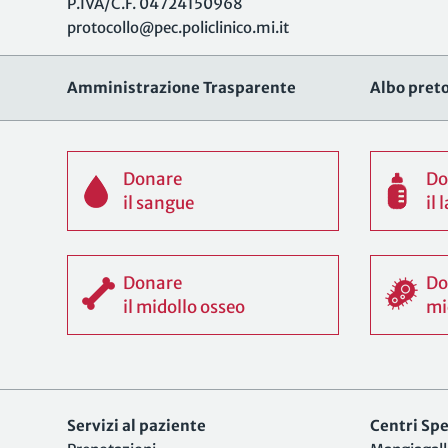
P.IVA/C.F. 04724150968
protocollo@pec.policlinico.mi.it
Amministrazione Trasparente
Albo preto
Donare
Do
il sangue
il
Donare
Do
il midollo osseo
mi
Servizi al paziente
Centri Spec