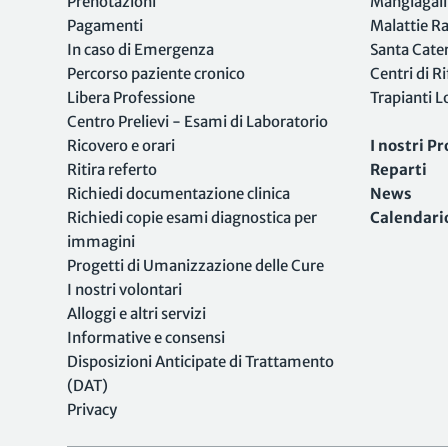
Prenotazioni
Mangiagall
Pagamenti
Malattie R
In caso di Emergenza
Santa Cate
Percorso paziente cronico
Centri di R
Libera Professione
Trapianti 
Centro Prelievi - Esami di Laboratorio
Ricovero e orari
I nostri Pr
Ritira referto
Reparti
Richiedi documentazione clinica
News
Richiedi copie esami diagnostica per
Calendari
immagini
Progetti di Umanizzazione delle Cure
I nostri volontari
Alloggi e altri servizi
Informative e consensi
Disposizioni Anticipate di Trattamento
(DAT)
Privacy