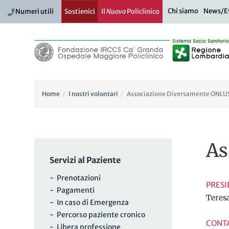
Chi siamo
News/E
Numeri utili
Sostienici
Il
Nuovo
Policlinico
Home
I nostri volontari
Associazione Diversamente ONLU
As
Servizi al Paziente
- Prenotazioni
PRES
- Pagamenti
Teres
- In caso di Emergenza
- Percorso paziente cronico
CONT
- Libera professione