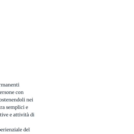
ermanenti
persone con
sostenendoli nei
ura semplici e
ve e attività di
;
perienziale del