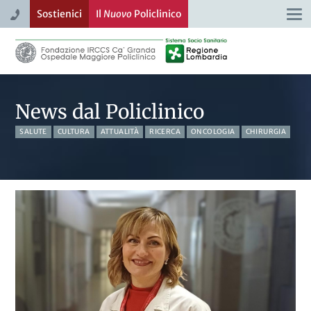
Sostienici
Il
Nuovo
Policlinico
Togg
navi
News dal Policlinico
SALUTE
CULTURA
ATTUALITÀ
RICERCA
ONCOLOGIA
CHIRURGIA