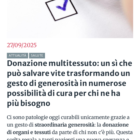
27/09
2025
ATTUALITÀ
SALUTE
Donazione multitessuto: un sì che
può salvare vite trasformando un
gesto di generosità in numerose
possibilità di cura per chi ne ha
più bisogno
Ci sono patologie oggi curabili unicamente grazie a
un gesto di
straordinaria generosità
: la
donazione
di organi e tessuti
da parte di chi non c'è più. Questa
scelta regala a tanti pazienti una nuova speranza e