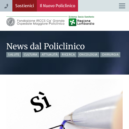
Sostienici
Il
Nuovo
Policlinico
Togg
navi
News dal Policlinico
SALUTE
CULTURA
ATTUALITÀ
RICERCA
ONCOLOGIA
CHIRURGIA