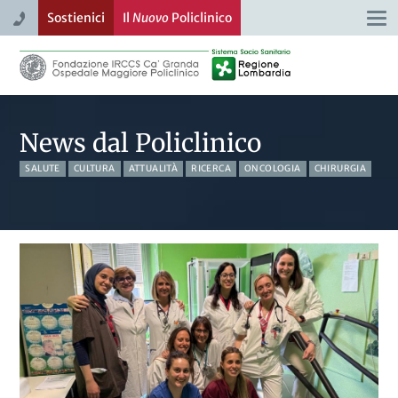
Sostienici
Il
Nuovo
Policlinico
Togg
navi
News dal Policlinico
SALUTE
CULTURA
ATTUALITÀ
RICERCA
ONCOLOGIA
CHIRURGIA