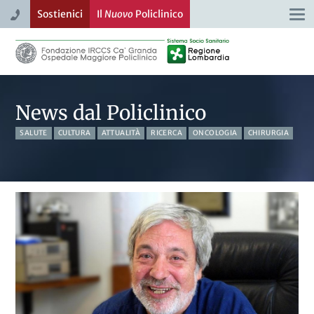
Sostienici
Il
Nuovo
Policlinico
Togg
navi
News dal Policlinico
SALUTE
CULTURA
ATTUALITÀ
RICERCA
ONCOLOGIA
CHIRURGIA