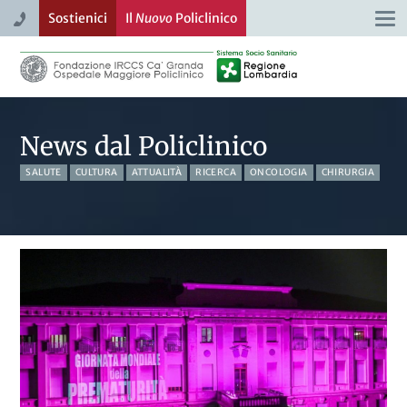
Sostienici
Il
Nuovo
Policlinico
Togg
navi
News dal Policlinico
SALUTE
CULTURA
ATTUALITÀ
RICERCA
ONCOLOGIA
CHIRURGIA