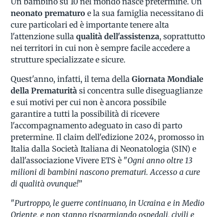
Un bambino su 10 nel mondo nasce pretermine. Un
neonato prematuro
e la sua famiglia necessitano di
cure particolari ed è importante tenere alta
l'attenzione sulla
qualità dell'assistenza
, soprattutto
nei territori in cui non è sempre facile accedere a
strutture specializzate e sicure.
Quest'anno, infatti, il tema della
Giornata Mondiale
della Prematurità
si concentra sulle diseguaglianze
e sui motivi per cui non è ancora possibile
garantire a tutti la possibilità di ricevere
l'accompagnamento adeguato in caso di parto
pretermine. Il claim dell'edizione 2024, promosso in
Italia dalla Società Italiana di Neonatologia (SIN) e
dall'associazione Vivere ETS è "
Ogni anno oltre 13
milioni di bambini nascono prematuri. Accesso a cure
di qualità ovunque!
”
"
Purtroppo, le guerre continuano, in Ucraina e in Medio
Oriente, e non stanno risparmiando ospedali, civili e