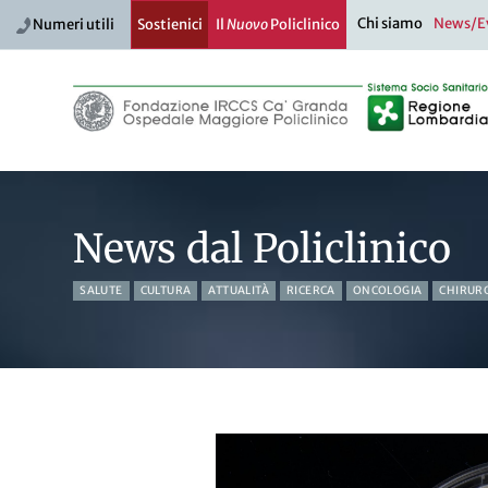
Chi siamo
News/E
Numeri utili
Sostienici
Il
Nuovo
Policlinico
News dal Policlinico
SALUTE
CULTURA
ATTUALITÀ
RICERCA
ONCOLOGIA
CHIRUR