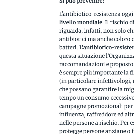
Si può prevenire?
L'antibiotico-resistenza oggi
livello mondiale
. Il rischio 
riguarda, infatti, non solo c
antibiotici ma anche coloro 
batteri.
L'antibiotico-resist
questa situazione l’Organizz
raccomandazioni e proposto s
è sempre più importante la fi
(in particolare infettivologi
che possano garantire la migl
tempo un consumo eccessivo d
campagne promozionali per ri
influenza, raffreddore ed altr
nelle persone a rischio. Per
protegge persone anziane o f