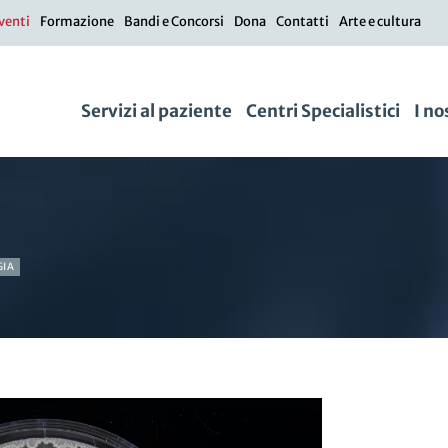
venti
Formazione
Bandi e Concorsi
Dona
Contatti
Arte e cultura
Servizi al paziente
Centri Specialistici
I no
GIA