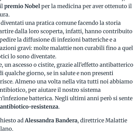
il
premio Nobel
per la medicina per aver ottenuto il
ura.
o diventati una pratica comune facendo la storia
tire dalla loro scoperta, infatti, hanno contribuito
dire la diffusione di infezioni batteriche e a
zioni gravi: molte malattie non curabili fino a quel
ici lo sono diventate.
, un ascesso o cistite, grazie all’effetto antibatterico
di qualche giorno, se in salute e non presenti
arisce. Almeno una volta nella vita tutti noi abbiamo
ntibiotico, per aiutare il nostro sistema
infezione batterica. Negli ultimi anni però si sente
i
antibiotico-resistenza
.
hiesto ad
Alessandra Bandera
, direttrice Malattie
ilano.