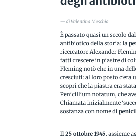
degli antibioti
— di Valentina Meschia
È passato quasi un secolo dal
antibiotico della storia: la
pe
ricercatore Alexander Flemin
fatti crescere in piastre di col
Fleming notò che in una delle 
cresciuti: al loro posto c’era
scoprì che la piastra era st
Penicillium notatum, che avev
Chiamata inizialmente ‘succo
sostanza con nome di
penici
Il
25 ottobre 1945
, assieme a