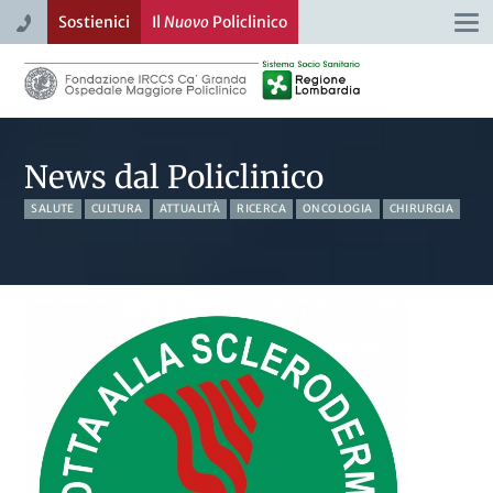
Sostienici
Il
Nuovo
Policlinico
Togg
navi
News dal Policlinico
SALUTE
CULTURA
ATTUALITÀ
RICERCA
ONCOLOGIA
CHIRURGIA