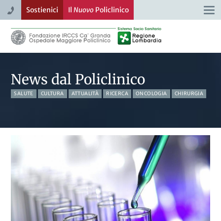
Sostienici
Il
Nuovo
Policlinico
Togg
navi
News dal Policlinico
SALUTE
CULTURA
ATTUALITÀ
RICERCA
ONCOLOGIA
CHIRURGIA