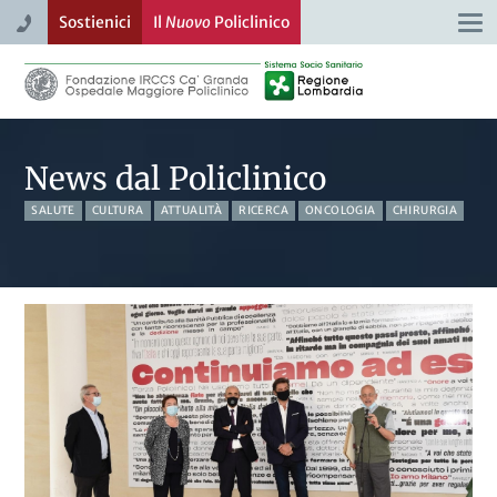
Sostienici
Il
Nuovo
Policlinico
Togg
navi
News dal Policlinico
SALUTE
CULTURA
ATTUALITÀ
RICERCA
ONCOLOGIA
CHIRURGIA