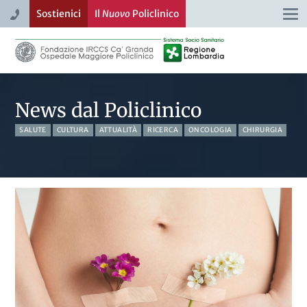
Sostienici
Il
Nuovo
Policlinico
Togg
navi
News dal Policlinico
SALUTE
CULTURA
ATTUALITÀ
RICERCA
ONCOLOGIA
CHIRURGIA