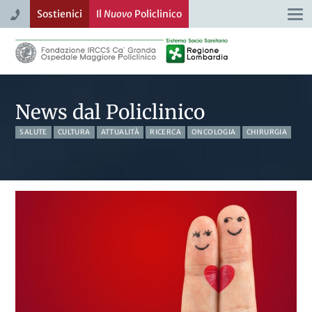
Sostienici
Il
Nuovo
Policlinico
Togg
navi
News dal Policlinico
SALUTE
CULTURA
ATTUALITÀ
RICERCA
ONCOLOGIA
CHIRURGIA