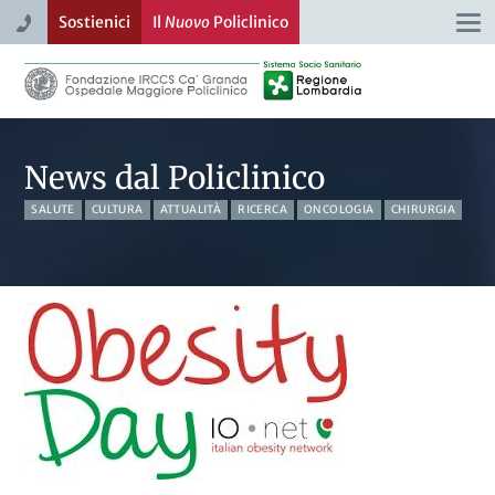
Sostienici
Il
Nuovo
Policlinico
Togg
navi
News dal Policlinico
SALUTE
CULTURA
ATTUALITÀ
RICERCA
ONCOLOGIA
CHIRURGIA