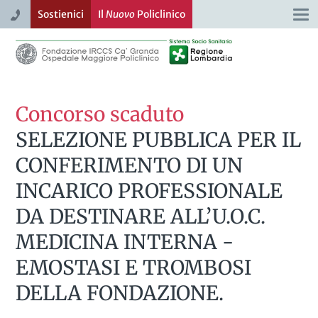
Sostienici
Il
Nuovo
Policlinico
Togg
navi
Concorso scaduto
SELEZIONE PUBBLICA PER IL
CONFERIMENTO DI UN
INCARICO PROFESSIONALE
DA DESTINARE ALL’U.O.C.
MEDICINA INTERNA -
EMOSTASI E TROMBOSI
DELLA FONDAZIONE.