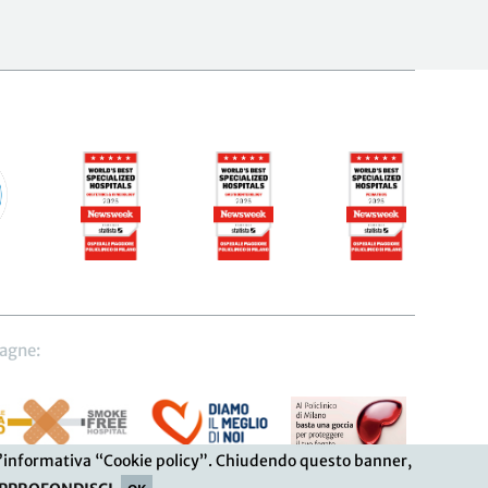
agne:
lta l’informativa “Cookie policy”. Chiudendo questo banner,