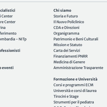
ialistici
Chi siamo
i Center
Storia e Futuro
are Center
Il
Nuovo
Policlinico
rina
CDA e Direzioni
iferimento
Organigramma
Lombardia - NITp
Patrimonio e Beni Culturali
Mission e Statuto
ofessionisti
Carta dei Servizi
Finanziamenti PNRR
Medicina di Genere
o eventi
Amministrazione Trasparente
Formazione e Università
Corsi e programmi ECM
Università e corsi di laurea
Tirocini e Stage
Strumenti per il pediatra