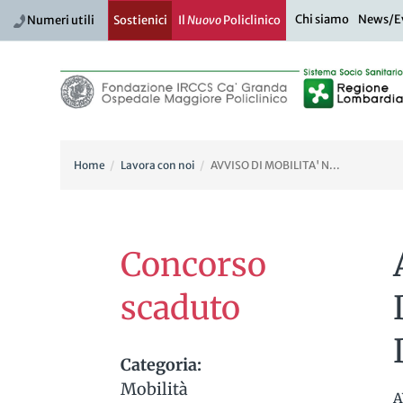
Chi siamo
News/E
Numeri utili
Sostienici
Il
Nuovo
Policlinico
Home
Lavora con noi
AVVISO DI MOBILITA' N...
Concorso
scaduto
Categoria:
Mobilità
A