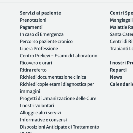
Servizi al paziente
Centri Spec
Prenotazioni
Mangiagall
Pagamenti
Malattie R
In caso di Emergenza
Santa Cate
Percorso paziente cronico
Centri di R
Libera Professione
Trapianti 
Centro Prelievi - Esami di Laboratorio
Ricovero e orari
I nostri Pr
Ritira referto
Reparti
Richiedi documentazione clinica
News
Richiedi copie esami diagnostica per
Calendari
immagini
Progetti di Umanizzazione delle Cure
I nostri volontari
Alloggi e altri servizi
Informative e consensi
Disposizioni Anticipate di Trattamento