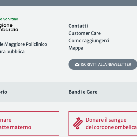
Contatti
Customer Care
Come raggiungerci
 Maggiore Policlinico
Mappa
tura pubblica
ISCRIVITI ALLA NEWSLETTER
rio
Bandi e Gare
nare
Donare il sangue
 latte materno
del cordone ombelica