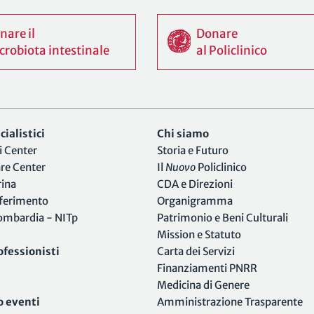
nare il
Donare
crobiota intestinale
al Policlinico
ialistici
Chi siamo
i Center
Storia e Futuro
are Center
Il
Nuovo
Policlinico
rina
CDA e Direzioni
iferimento
Organigramma
Lombardia - NITp
Patrimonio e Beni Culturali
Mission e Statuto
ofessionisti
Carta dei Servizi
Finanziamenti PNRR
Medicina di Genere
o eventi
Amministrazione Trasparente