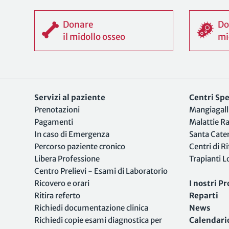
Donare
Do
il midollo osseo
mi
Servizi al paziente
Centri Spec
Prenotazioni
Mangiagall
Pagamenti
Malattie R
In caso di Emergenza
Santa Cate
Percorso paziente cronico
Centri di R
Libera Professione
Trapianti 
Centro Prelievi - Esami di Laboratorio
Ricovero e orari
I nostri Pr
Ritira referto
Reparti
Richiedi documentazione clinica
News
Richiedi copie esami diagnostica per
Calendari