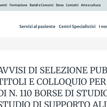
venti
Formazione
Bandi e Concorsi
Dona
Contatti
Arte e cultura
Servizi al paziente
Centri Specialistici
I no
AVVISI DI SELEZIONE PU
TITOLI E COLLOQUIO PER
DI N. 110 BORSE DI STUDI
STUDIO DI SUPPORTO AL