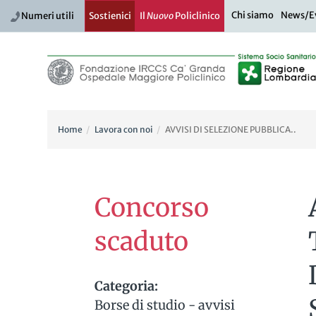
Chi siamo
News/E
Numeri utili
Sostienici
Il
Nuovo
Policlinico
Home
Lavora con noi
AVVISI DI SELEZIONE PUBBLICA..
Concorso
scaduto
Categoria:
Borse di studio - avvisi