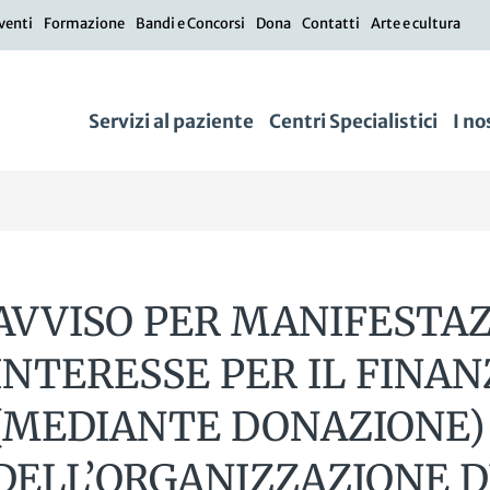
venti
Formazione
Bandi e Concorsi
Dona
Contatti
Arte e cultura
Servizi al paziente
Centri Specialistici
I no
AVVISO PER MANIFESTAZ
INTERESSE PER IL FINA
(MEDIANTE DONAZIONE)
DELL’ORGANIZZAZIONE DI