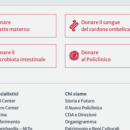
nare
Donare il sangue
 latte materno
del cordone ombelica
nare il
Donare
crobiota intestinale
al Policlinico
ialistici
Chi siamo
i Center
Storia e Futuro
are Center
Il
Nuovo
Policlinico
rina
CDA e Direzioni
iferimento
Organigramma
Lombardia - NITp
Patrimonio e Beni Culturali