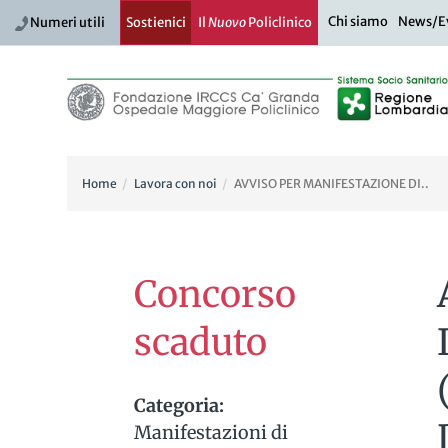
Chi siamo
News/E
Numeri utili
Sostienici
Il
Nuovo
Policlinico
Home
Lavora con noi
AVVISO PER MANIFESTAZIONE DI..
Concorso
scaduto
Categoria:
Manifestazioni di