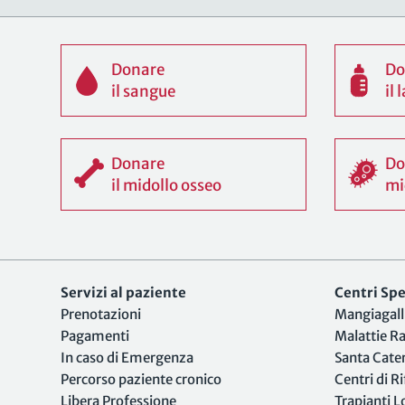
Donare
Do
il sangue
il
Donare
Do
il midollo osseo
mi
Servizi al paziente
Centri Spec
Prenotazioni
Mangiagall
Pagamenti
Malattie R
In caso di Emergenza
Santa Cate
Percorso paziente cronico
Centri di R
Libera Professione
Trapianti 