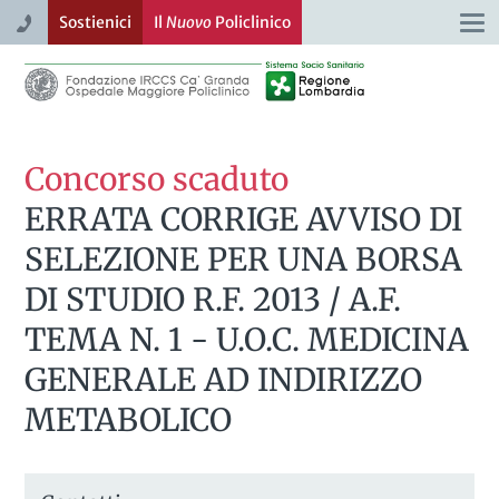
Sostienici
Il
Nuovo
Policlinico
Togg
navi
Concorso scaduto
ERRATA CORRIGE AVVISO DI
SELEZIONE PER UNA BORSA
DI STUDIO R.F. 2013 / A.F.
TEMA N. 1 - U.O.C. MEDICINA
GENERALE AD INDIRIZZO
METABOLICO