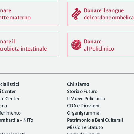
nare
Donare il sangue
 latte materno
del cordone ombelica
nare il
Donare
crobiota intestinale
al Policlinico
ialistici
Chi siamo
i Center
Storia e Futuro
are Center
Il
Nuovo
Policlinico
rina
CDA e Direzioni
iferimento
Organigramma
Lombardia - NITp
Patrimonio e Beni Culturali
Mission e Statuto