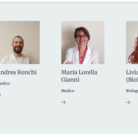
ndrea Ronchi
Maria Lorella
Livi
Giannì
(Bio
edico
Medico
Biolog