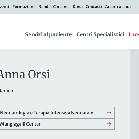
venti
Formazione
Bandi e Concorsi
Dona
Contatti
Arte e cultura
Servizi al paziente
Centri Specialistici
I no
Anna Orsi
edico
Neonatologia e Terapia Intensiva Neonatale
Mangiagalli Center