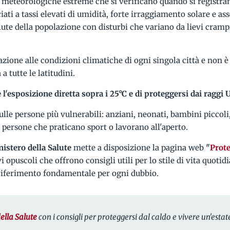
 meteorologiche estreme che si verificano quando si registr
ciati a tassi elevati di umidità, forte irraggiamento solare e as
ute della popolazione con disturbi che variano da lievi crampi
lazione alle condizioni climatiche di ogni singola città e non 
a tutte le latitudini.
e l'esposizione diretta sopra i 25°C e di proteggersi dai raggi 
lle persone più vulnerabili: anziani, neonati, bambini piccoli
 persone che praticano sport o lavorano all'aperto.
istero della Salute
mette a disposizione la pagina web
"
Prote
i opuscoli che offrono consigli utili per lo stile di vita quoti
 riferimento fondamentale per ogni dubbio.
ella Salute
con i consigli per proteggersi dal caldo e vivere un'estat