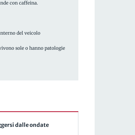
ande con caffeina.
interno del veicolo
 vivono sole o hanno patologie
ersi dalle ondate