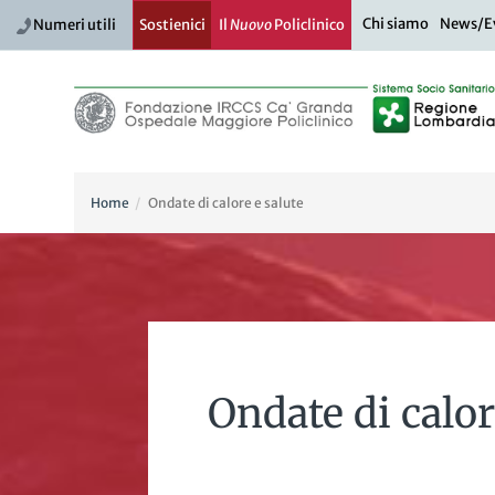
Chi siamo
News/E
Numeri utili
Sostienici
Il
Nuovo
Policlinico
Home
Ondate di calore e salute
Ondate di calor