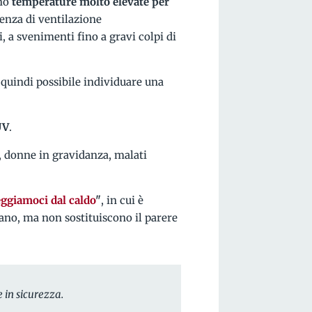
ano
temperature molto elevate per
senza di ventilazione
, a svenimenti fino a gravi colpi di
è quindi possibile individuare una
UV
.
, donne in gravidanza, malati
ggiamoci dal caldo
"
, in cui è
diano, ma non sostituiscono il parere
e in sicurezza.