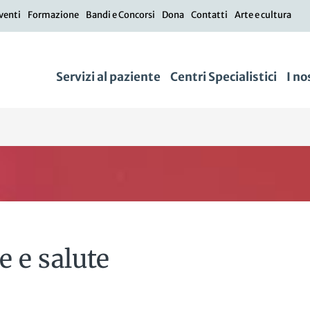
venti
Formazione
Bandi e Concorsi
Dona
Contatti
Arte e cultura
Servizi al paziente
Centri Specialistici
I no
e e salute