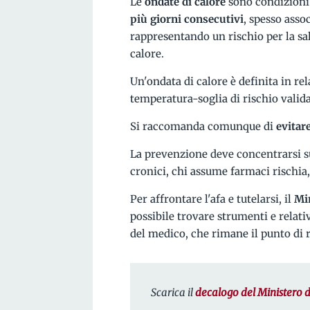
Le
ondate di calore
sono condizioni
più giorni consecutivi
, spesso asso
rappresentando un rischio per la sal
calore.
Un'ondata di calore è definita in re
temperatura-soglia di rischio valida 
Si raccomanda comunque di
evitar
La prevenzione deve concentrarsi su
cronici, chi assume farmaci rischia,
Per affrontare l'afa e tutelarsi, il
Min
possibile trovare strumenti e relativ
del medico, che rimane il punto di
Scarica il
decalogo del Ministero d