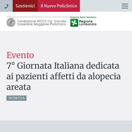
Sostienici
Il
Nuovo
Policlinico
Togg
navi
Evento
7° Giornata Italiana dedicata
ai pazienti affetti da alopecia
areata
INIZIATIVA